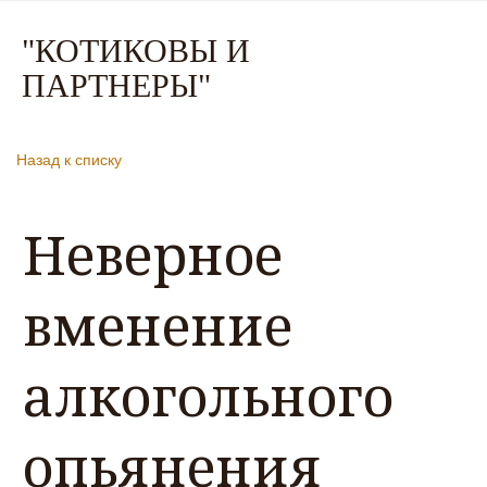
"КО
ТИКОВЫ И
ПАРТНЕР
Ы"
Назад к списку
Неверное
вменение
алкогольного
опьянения