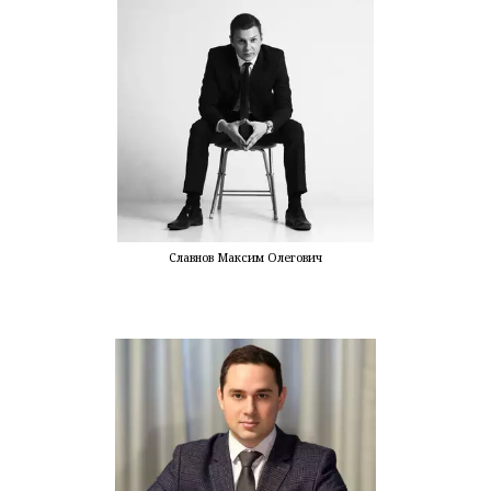
Славнов Максим Олегович